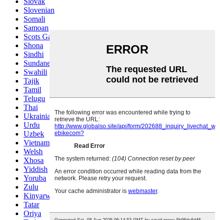
Slovak
Slovenian
Somali
Samoan
Scots Gaelic
Shona
Sindhi
Sundanese
Swahili
Tajik
Tamil
Telugu
Thai
Ukrainian
Urdu
Uzbek
Vietnamese
Welsh
Xhosa
Yiddish
Yoruba
Zulu
Kinyarwanda
Tatar
Oriya